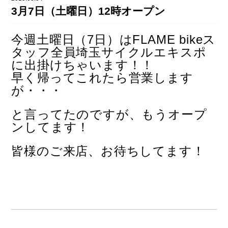
DAHON（ダホーン）
3月7日（土曜日）12時オープン
knog（ノグ）
FLAMEbike限定車
option & parts
今週土曜日（7日）はFLAME bikeス
FUJI（フジ）
カスタム ペイント
タッフ全員埼玉サイクルエキスポ
GIOS（ジオス）
に出掛けちゃいます！！
マルイのかわいいキャップ
早く帰ってこれたら営業します
KUWAHARA（クワハラ）
が・・・
MASI（マージ）
と言ってたのですが、もうオープ
PASHLEY（パシュレー）
ンしてます！
RITEWAY（ライトウェイ）
皆様のご来店、お待ちしてます！
tern（ターン）
tern Crest
tern SURGE
tern SURGE PRO
tern SURGE UNO