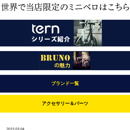
ブランド一覧
Bianchi（ビアンキ）
アクセサリー＆パーツ
BRUNO(ブルーノ)
ABUS（アブス）
BRUNO MIXTE
BROOKS（ブルックス）
2015.03.04