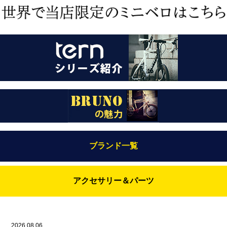
ブランド一覧
Bianchi（ビアンキ）
アクセサリー＆パーツ
BRUNO(ブルーノ)
ABUS（アブス）
BRUNO MIXTE
BROOKS（ブルックス）
2026.08.06