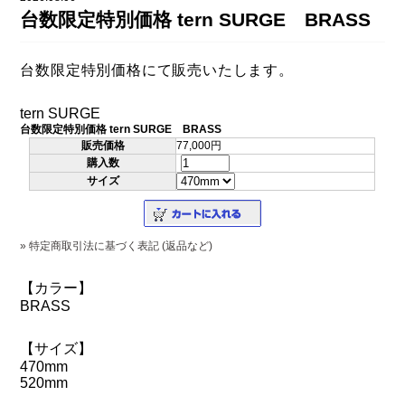
DAHON（ダホーン）
台数限定特別価格 tern SURGE BRASS
knog（ノグ）
FLAMEbike限定車
option & parts
台数限定特別価格にて販売いたします。
FUJI（フジ）
カスタム ペイント
GIOS（ジオス）
tern SURGE
マルイのかわいいキャップ
台数限定特別価格 tern SURGE BRASS
KUWAHARA（クワハラ）
販売価格
77,000円
購入数
MASI（マージ）
サイズ
PASHLEY（パシュレー）
RITEWAY（ライトウェイ）
» 特定商取引法に基づく表記 (返品など)
tern（ターン）
【カラー】
BRASS
tern Crest
tern SURGE
【サイズ】
470mm
tern SURGE PRO
520mm
tern SURGE UNO