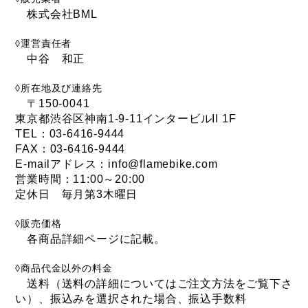
BROOKS（ブルックス）
株式会社BML
DAHON（ダホーン）
knog（ノグ）
◊運営責任者
FLAMEbike限定車
option & parts
中谷 和正
FUJI（フジ）
カスタム ペイント
◊所在地及び連絡先
GIOS（ジオス）
〒150-0041
マルイのかわいいキャップ
東京都渋谷区神南1-9-11インタービルII 1F
KUWAHARA（クワハラ）
TEL：03-6416-9444
FAX：03-6416-9444
MASI（マージ）
E-mailアドレス：info@flamebike.com
PASHLEY（パシュレー）
営業時間：11:00～20:00
定休日 毎月第3木曜日
RITEWAY（ライトウェイ）
◊販売価格
tern（ターン）
各商品詳細ページに記載。
tern Crest
◊商品代金以外の料金
tern SURGE
送料（送料の詳細についてはご注文方法をご覧下さ
い）、振込みを選択された場合、振込手数料
tern SURGE PRO