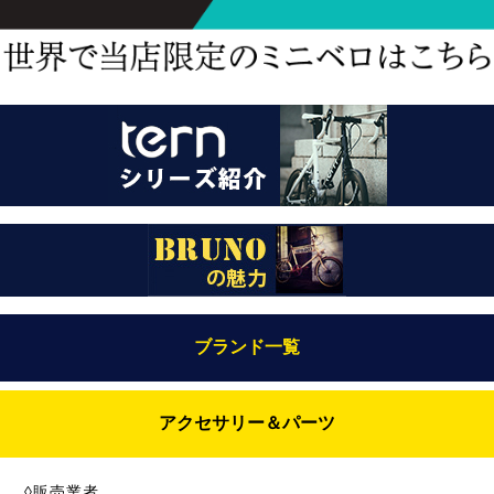
ブランド一覧
Bianchi（ビアンキ）
アクセサリー＆パーツ
BRUNO(ブルーノ)
ABUS（アブス）
BRUNO MIXTE
◊販売業者