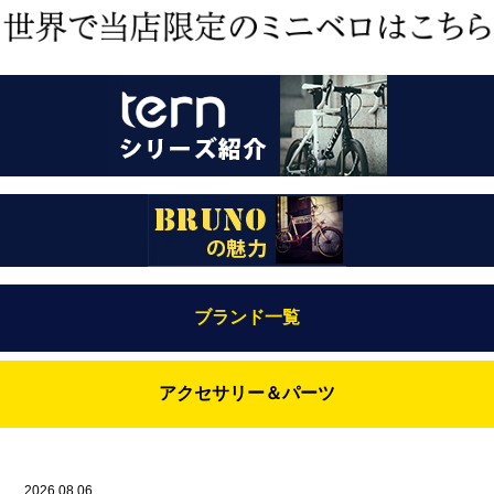
ブランド一覧
Bianchi（ビアンキ）
アクセサリー＆パーツ
BRUNO(ブルーノ)
ABUS（アブス）
BRUNO MIXTE
BROOKS（ブルックス）
2026.08.06