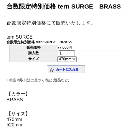
DAHON（ダホーン）
台数限定特別価格 tern SURGE BRASS
knog（ノグ）
FLAMEbike限定車
option & parts
台数限定特別価格にて販売いたします。
FUJI（フジ）
カスタム ペイント
GIOS（ジオス）
tern SURGE
マルイのかわいいキャップ
台数限定特別価格 tern SURGE BRASS
KUWAHARA（クワハラ）
販売価格
77,000円
購入数
MASI（マージ）
サイズ
PASHLEY（パシュレー）
RITEWAY（ライトウェイ）
» 特定商取引法に基づく表記 (返品など)
tern（ターン）
【カラー】
BRASS
tern Crest
tern SURGE
【サイズ】
470mm
tern SURGE PRO
520mm
tern SURGE UNO