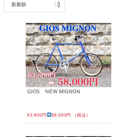
BROOKS（ブルックス）
DAHON（ダホーン）
knog（ノグ）
FLAMEbike限定車
option & parts
FUJI（フジ）
カスタム ペイント
GIOS（ジオス）
マルイのかわいいキャップ
KUWAHARA（クワハラ）
MASI（マージ）
PASHLEY（パシュレー）
RITEWAY（ライトウェイ）
GIOS NEW MIGNON
tern（ターン）
tern Crest
63,800円
58,000円 （税込）
tern SURGE
tern SURGE PRO