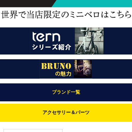
ブランド一覧
Bianchi（ビアンキ）
アクセサリー＆パーツ
BRUNO(ブルーノ)
ABUS（アブス）
BRUNO MIXTE