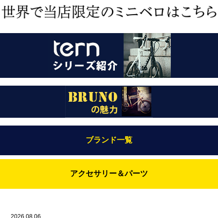
ブランド一覧
Bianchi（ビアンキ）
アクセサリー＆パーツ
BRUNO(ブルーノ)
ABUS（アブス）
BRUNO MIXTE
BROOKS（ブルックス）
2026.08.06