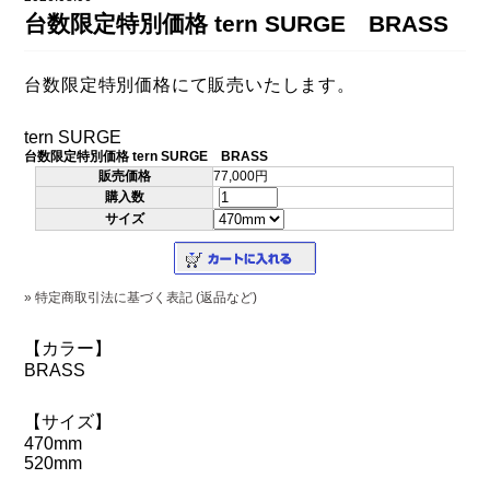
DAHON（ダホーン）
台数限定特別価格 tern SURGE BRASS
knog（ノグ）
FLAMEbike限定車
option & parts
台数限定特別価格にて販売いたします。
FUJI（フジ）
カスタム ペイント
GIOS（ジオス）
tern SURGE
マルイのかわいいキャップ
台数限定特別価格 tern SURGE BRASS
KUWAHARA（クワハラ）
販売価格
77,000円
購入数
MASI（マージ）
サイズ
PASHLEY（パシュレー）
RITEWAY（ライトウェイ）
» 特定商取引法に基づく表記 (返品など)
tern（ターン）
【カラー】
BRASS
tern Crest
tern SURGE
【サイズ】
470mm
tern SURGE PRO
520mm
tern SURGE UNO