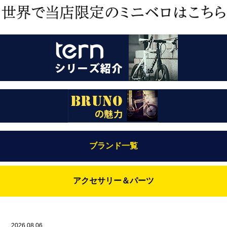
ブランド一覧
Bianchi（ビアンキ）
アクセサリー＆パーツ
BRUNO(ブルーノ)
ABUS（アブス）
BRUNO MIXTE
BROOKS（ブルックス）
2026.08.06