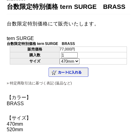
DAHON（ダホーン）
台数限定特別価格 tern SURGE BRASS
knog（ノグ）
FLAMEbike限定車
option & parts
台数限定特別価格にて販売いたします。
FUJI（フジ）
カスタム ペイント
GIOS（ジオス）
tern SURGE
マルイのかわいいキャップ
台数限定特別価格 tern SURGE BRASS
KUWAHARA（クワハラ）
販売価格
77,000円
購入数
MASI（マージ）
サイズ
PASHLEY（パシュレー）
RITEWAY（ライトウェイ）
» 特定商取引法に基づく表記 (返品など)
tern（ターン）
【カラー】
BRASS
tern Crest
tern SURGE
【サイズ】
470mm
tern SURGE PRO
520mm
tern SURGE UNO