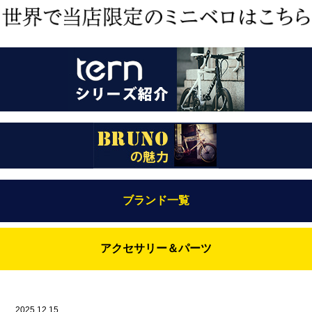
ブランド一覧
Bianchi（ビアンキ）
アクセサリー＆パーツ
BRUNO(ブルーノ)
ABUS（アブス）
BRUNO MIXTE
BROOKS（ブルックス）
2025.12.15