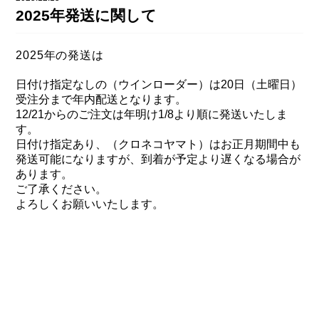
DAHON（ダホーン）
2025年発送に関して
knog（ノグ）
FLAMEbike限定車
option & parts
2025年の発送は
FUJI（フジ）
カスタム ペイント
GIOS（ジオス）
日付け指定なしの（ウインローダー）は20日（土曜日）
マルイのかわいいキャップ
受注分まで年内配送となります。
KUWAHARA（クワハラ）
12/21からのご注文は年明け1/8より順に発送いたしま
す。
MASI（マージ）
日付け指定あり、（クロネコヤマト）はお正月期間中も
発送可能になりますが、到着が予定より遅くなる場合が
PASHLEY（パシュレー）
あります。
RITEWAY（ライトウェイ）
ご了承ください。
よろしくお願いいたします。
tern（ターン）
tern Crest
tern SURGE
tern SURGE PRO
tern SURGE UNO