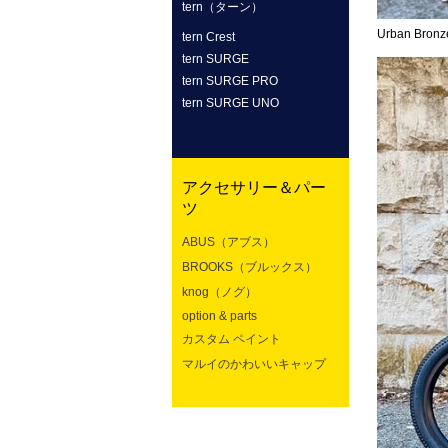
tern（ターン）
Urban Bronz
tern Crest
tern SURGE
tern SURGE PRO
tern SURGE UNO
アクセサリー＆パー
ツ
ABUS（アブス）
BROOKS（ブルックス）
knog（ノグ）
option & parts
カスタム ペイント
マルイのかわいいキャップ