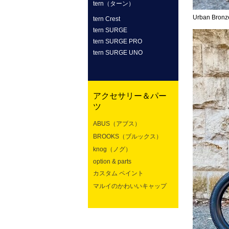
tern（ターン）
Urban Bronz
tern Crest
tern SURGE
tern SURGE PRO
tern SURGE UNO
アクセサリー＆パー
ツ
ABUS（アブス）
BROOKS（ブルックス）
knog（ノグ）
option & parts
カスタム ペイント
マルイのかわいいキャップ