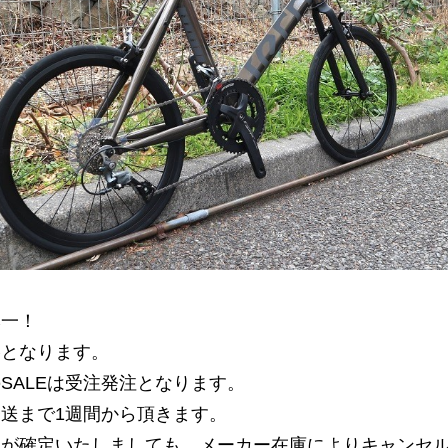
本一！
格となります。
SALEは受注発注となります。
送まで1週間から頂きます。
文が確定いたしましても、
メーカー在庫によりキャンセ