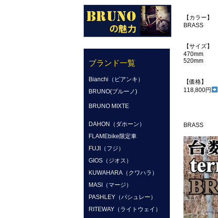
【カラー】
BRASS
【サイズ】
470mm
520mm
ブランド一覧
Bianchi（ビアンキ）
【価格】
118,800円
BRUNO(ブルーノ)
BRUNO MIXTE
DAHON（ダホーン）
BRASS
FLAMEbike限定車
FUJI（フジ）
GIOS（ジオス）
KUWAHARA（クワハラ）
MASI（マージ）
PASHLEY（パシュレー）
RITEWAY（ライトウェイ）