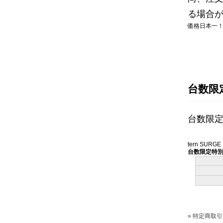
る場合
価格日本一
台数限定特
台数限
tern SURGE
台数限定特別価格
» 特定商取引