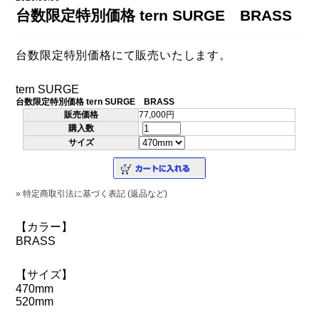
DAHON（ダホーン）
台数限定特別価格 tern SURGE BRASS
knog（ノグ）
FLAMEbike限定車
option & parts
台数限定特別価格にて販売いたします。
FUJI（フジ）
カスタム ペイント
GIOS（ジオス）
tern SURGE
マルイのかわいいキャップ
台数限定特別価格 tern SURGE BRASS
KUWAHARA（クワハラ）
販売価格
77,000円
購入数
MASI（マージ）
サイズ
PASHLEY（パシュレー）
RITEWAY（ライトウェイ）
» 特定商取引法に基づく表記 (返品など)
tern（ターン）
【カラー】
BRASS
tern Crest
tern SURGE
【サイズ】
470mm
tern SURGE PRO
520mm
tern SURGE UNO