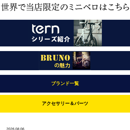
ブランド一覧
Bianchi（ビアンキ）
アクセサリー＆パーツ
BRUNO(ブルーノ)
ABUS（アブス）
BRUNO MIXTE
BROOKS（ブルックス）
2026.08.06