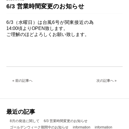
DAHON（ダホーン）
6/3 営業時間変更のお知らせ
knog（ノグ）
FLAMEbike限定車
option & parts
6/3（水曜日）は台風6号が関東接近の為
FUJI（フジ）
カスタム ペイント
14:00頃よりOPEN致します。
GIOS（ジオス）
ご理解のほどよろしくお願い致します。
マルイのかわいいキャップ
KUWAHARA（クワハラ）
MASI（マージ）
PASHLEY（パシュレー）
RITEWAY（ライトウェイ）
« 前の記事へ
次の記事へ »
tern（ターン）
tern Crest
tern SURGE
最近の記事
tern SURGE PRO
8月の発送に関して
6/3 営業時間変更のお知らせ
tern SURGE UNO
ゴールデンウィーク期間中のお知らせ
information
information