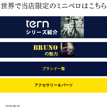
ブランド一覧
Bianchi（ビアンキ）
アクセサリー＆パーツ
BRUNO(ブルーノ)
ABUS（アブス）
BRUNO MIXTE
BROOKS（ブルックス）
2026.06.02