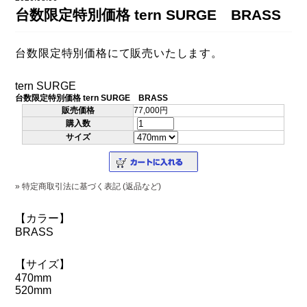
DAHON（ダホーン）
台数限定特別価格 tern SURGE BRASS
knog（ノグ）
FLAMEbike限定車
option & parts
台数限定特別価格にて販売いたします。
FUJI（フジ）
カスタム ペイント
GIOS（ジオス）
tern SURGE
マルイのかわいいキャップ
台数限定特別価格 tern SURGE BRASS
KUWAHARA（クワハラ）
販売価格
77,000円
購入数
MASI（マージ）
サイズ
PASHLEY（パシュレー）
RITEWAY（ライトウェイ）
» 特定商取引法に基づく表記 (返品など)
tern（ターン）
【カラー】
BRASS
tern Crest
tern SURGE
【サイズ】
470mm
tern SURGE PRO
520mm
tern SURGE UNO