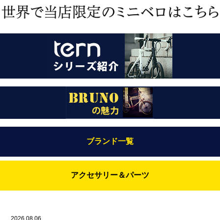
ブランド一覧
Bianchi（ビアンキ）
アクセサリー＆パーツ
BRUNO(ブルーノ)
ABUS（アブス）
BRUNO MIXTE
BROOKS（ブルックス）
2026.08.06