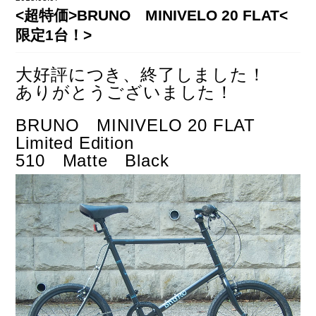
DAHON（ダホーン）
<超特価>BRUNO MINIVELO 20 FLAT<
knog（ノグ）
FLAMEbike限定車
限定1台！>
option & parts
FUJI（フジ）
カスタム ペイント
大好評につき、終了しました！
GIOS（ジオス）
ありがとうございました！
マルイのかわいいキャップ
KUWAHARA（クワハラ）
BRUNO MINIVELO 20 FLAT
MASI（マージ）
Limited Edition
510 Matte Black
PASHLEY（パシュレー）
RITEWAY（ライトウェイ）
tern（ターン）
tern Crest
tern SURGE
tern SURGE PRO
tern SURGE UNO