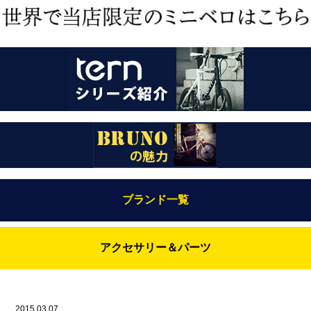
ブランド一覧
Bianchi（ビアンキ）
アクセサリー＆パーツ
BRUNO(ブルーノ)
ABUS（アブス）
BRUNO MIXTE
BROOKS（ブルックス）
2015.03.07