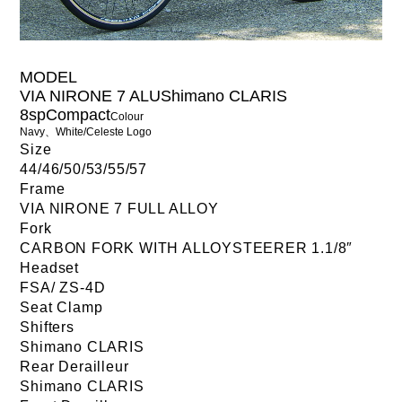
MODEL
VIA NIRONE 7 ALUShimano CLARIS
8spCompact
Colour
Navy、White/Celeste Logo
Size
44/46/50/53/55/57
Frame
VIA NIRONE 7 FULL ALLOY
Fork
CARBON FORK WITH ALLOYSTEERER 1.1/8″
Headset
FSA/ ZS-4D
Seat Clamp
Shifters
Shimano CLARIS
Rear Derailleur
Shimano CLARIS