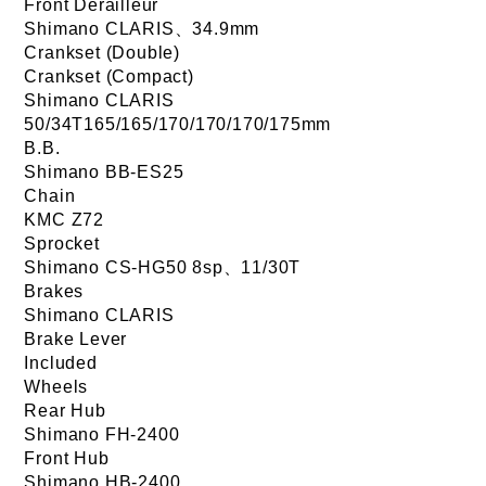
Front Derailleur
Shimano CLARIS、34.9mm
Crankset (Double)
Crankset (Compact)
Shimano CLARIS
50/34T165/165/170/170/170/175mm
B.B.
Shimano BB-ES25
Chain
KMC Z72
Sprocket
Shimano CS-HG50 8sp、11/30T
Brakes
Shimano CLARIS
Brake Lever
Included
Wheels
Rear Hub
Shimano FH-2400
Front Hub
Shimano HB-2400