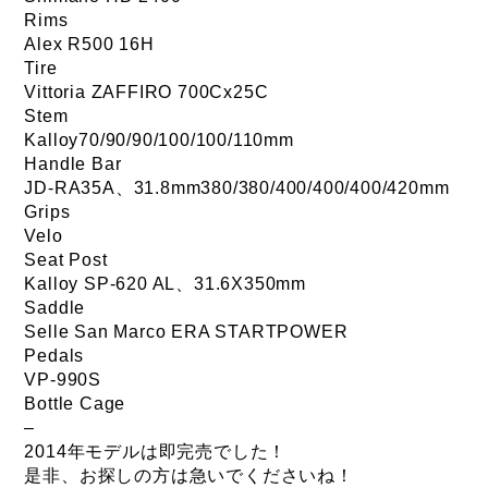
Rims
Alex R500 16H
Tire
Vittoria ZAFFIRO 700Cx25C
Stem
Kalloy70/90/90/100/100/110mm
Handle Bar
JD-RA35A、31.8mm380/380/400/400/400/420mm
Grips
Velo
Seat Post
Kalloy SP-620 AL、31.6X350mm
Saddle
Selle San Marco ERA STARTPOWER
Pedals
VP-990S
Bottle Cage
–
2014年モデルは即完売でした！
是非、お探しの方は急いでくださいね！