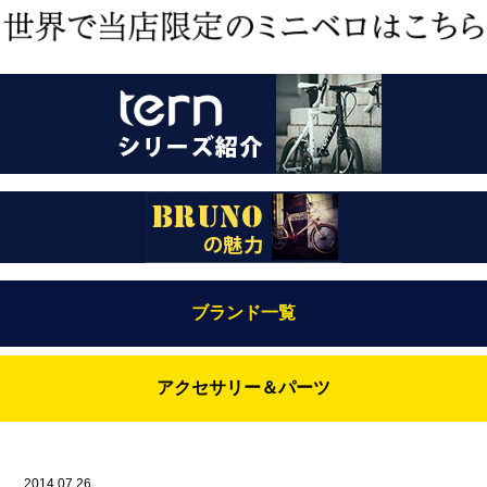
ブランド一覧
Bianchi（ビアンキ）
アクセサリー＆パーツ
BRUNO(ブルーノ)
ABUS（アブス）
BRUNO MIXTE
BROOKS（ブルックス）
2014.07.26