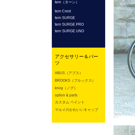
tern（ターン）
tern Crest
tern SURGE
tern SURGE PRO
tern SURGE UNO
アクセサリー＆パー
ツ
ABUS（アブス）
BROOKS（ブルックス）
knog（ノグ）
option & parts
カスタム ペイント
マルイのかわいいキャップ