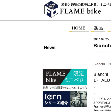
渋谷と原宿の真中にある、ミニベ
2014.07.25
Bian
News
Bianchi
Bianc
1） ALU 
。
。
。
【クロスバ
SPORT ALU
Frameset/For
Frameset/H