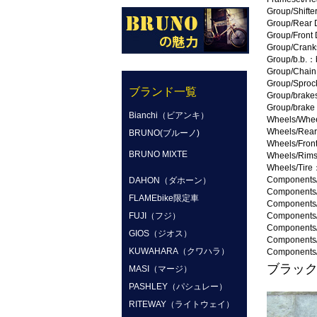
Group/Shift
Group/Rear 
Group/Front
Group/Crank
Group/b.b.
Group/Chai
Group/Spro
ブランド一覧
Group/brake
Group/brake
Bianchi（ビアンキ）
Wheels/Whe
Wheels/Rea
BRUNO(ブルーノ)
Wheels/Fro
BRUNO MIXTE
Wheels/Rim
Wheels/Tire
Components
DAHON（ダホーン）
Components
FLAMEbike限定車
Components
FUJI（フジ）
Components
Components
GIOS（ジオス）
Components
KUWAHARA（クワハラ）
Components/
ブラッ
MASI（マージ）
PASHLEY（パシュレー）
RITEWAY（ライトウェイ）