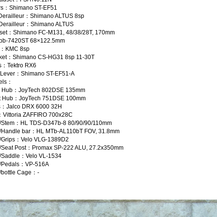
ers：Shimano ST-EF51
Derailleur：Shimano ALTUS 8sp
 Derailleur：Shimano ALTUS
set：Shimano FC-M131, 48/38/28T, 170mm
：bb-7420ST 68×122.5mm
n：KMC 8sp
cket：Shimano CS-HG31 8sp 11-30T
s：Tektro RX6
 Lever：Shimano ST-EF51-A
els：
r Hub：JoyTech 802DSE 135mm
nt Hub：JoyTech 751DSE 100mm
s：Jalco DRX 6000 32H
：Vittoria ZAFFIRO 700x28C
/Stem：HL TDS-D347b-8 80/90/90/110mm
/Handle bar：HL MTb-AL110bT FOV, 31.8mm
/Grips：Velo VLG-1389D2
/Seat Post：Promax SP-222 ALU, 27.2x350mm
/Saddle：Velo VL-1534
/Pedals：VP-516A
bottle Cage：-
ク