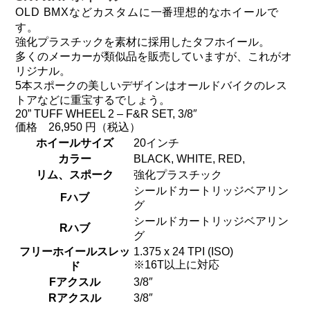
DAHON（ダホーン）
OLD BMXなどカスタムに一番理想的なホイールで
knog（ノグ）
す。
FLAMEbike限定車
option & parts
強化プラスチックを素材に採用したタフホイール。
多くのメーカーが類似品を販売していますが、これがオ
FUJI（フジ）
カスタム ペイント
リジナル。
GIOS（ジオス）
5本スポークの美しいデザインはオールドバイクのレス
マルイのかわいいキャップ
トアなどに重宝するでしょう。
KUWAHARA（クワハラ）
20” TUFF WHEEL 2 – F&R SET, 3/8″
価格 26,950 円（税込）
MASI（マージ）
ホイールサイズ
20インチ
カラー
BLACK, WHITE, RED,
PASHLEY（パシュレー）
リム、スポーク
強化プラスチック
RITEWAY（ライトウェイ）
シールドカートリッジベアリン
Fハブ
グ
tern（ターン）
シールドカートリッジベアリン
Rハブ
グ
tern Crest
フリーホイールスレッ
1.375 x 24 TPI (ISO)
tern SURGE
※16T以上に対応
ド
Fアクスル
3/8″
tern SURGE PRO
Rアクスル
3/8″
tern SURGE UNO