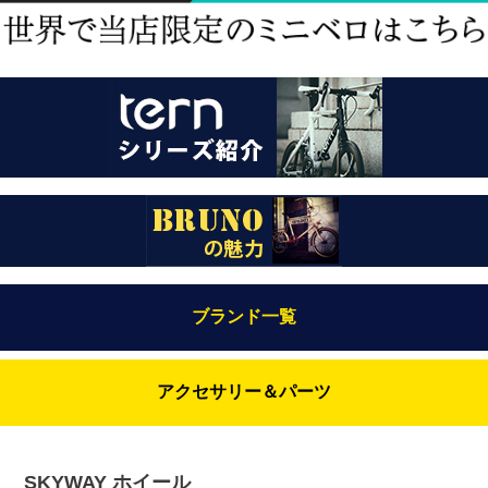
ブランド一覧
Bianchi（ビアンキ）
アクセサリー＆パーツ
BRUNO(ブルーノ)
ABUS（アブス）
BRUNO MIXTE
BROOKS（ブルックス）
SKYWAY ホイール