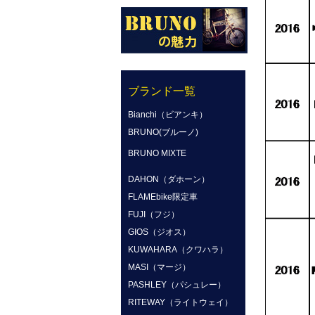
ブランド一覧
Bianchi（ビアンキ）
BRUNO(ブルーノ)
BRUNO MIXTE
DAHON（ダホーン）
FLAMEbike限定車
FUJI（フジ）
GIOS（ジオス）
KUWAHARA（クワハラ）
MASI（マージ）
PASHLEY（パシュレー）
RITEWAY（ライトウェイ）