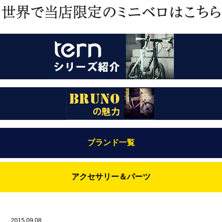
ブランド一覧
Bianchi（ビアンキ）
アクセサリー＆パーツ
BRUNO(ブルーノ)
ABUS（アブス）
BRUNO MIXTE
BROOKS（ブルックス）
2015.09.08