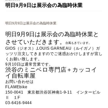
DAHON（ダホーン）
明日9月9日は展示会の為臨時休業
knog（ノグ）
FLAMEbike限定車
option & parts
FUJI（フジ）
カスタム ペイント
明日9月9日は展示会の為臨時休業
GIOS（ジオス）
マルイのかわいいキャップ
明日9月9日は展示会の為臨時休業と
KUWAHARA（クワハラ）
させていただきます。
台風もきています。
MASI（マージ）
GIOS（ジオス）,LOUIS GARNEAU（ルイガノ）ガ
ッツリ注文してきますのでご迷惑おかけしますが宜し
PASHLEY（パシュレー）
くお願い致します。
RITEWAY（ライトウェイ）
9月10日は通常営業です。
渋谷のミニベロ専門店＋カッコイ
tern（ターン）
イ自転車屋
お問い合わせは
tern Crest
FLAMEbike
tern SURGE
150-0041 東京都渋谷区神南1-9-11 インタービル
Ⅱ １F
tern SURGE PRO
03-6416-9444
tern SURGE UNO