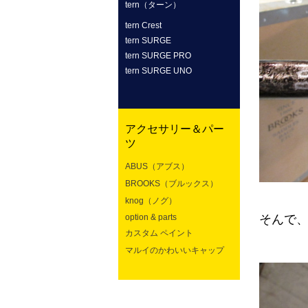
tern（ターン）
tern Crest
tern SURGE
tern SURGE PRO
tern SURGE UNO
アクセサリー＆パー
ツ
ABUS（アブス）
BROOKS（ブルックス）
knog（ノグ）
option & parts
そんで、
カスタム ペイント
マルイのかわいいキャップ