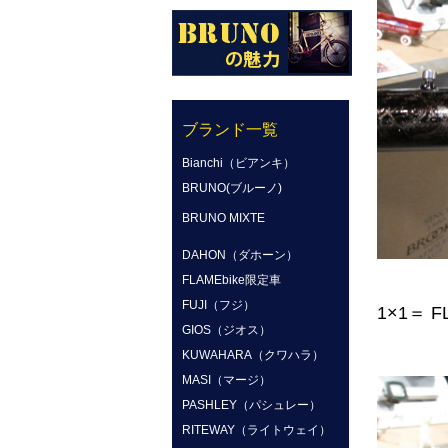
ブランド一覧
Bianchi（ビアンキ）
BRUNO(ブルーノ)
BRUNO MIXTE
DAHON（ダホーン）
FLAMEbike限定車
FUJI（フジ）
1×1＝ F
GIOS（ジオス）
KUWAHARA（クワハラ）
MASI（マージ）
PASHLEY（パシュレー）
RITEWAY（ライトウェイ）