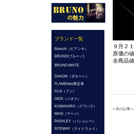
ブランド一覧
９月２
Bianchi（ビアンキ）
原価の
BRUNO(ブルーノ)
全商品
BRUNO MIXTE
DAHON（ダホーン）
FLAMEbike限定車
FUJI（フジ）
GIOS（ジオス）
KUWAHARA（クワハラ）
« 前の記事へ
MASI（マージ）
PASHLEY（パシュレー）
RITEWAY（ライトウェイ）