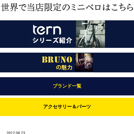
ブランド一覧
Bianchi（ビアンキ）
アクセサリー＆パーツ
BRUNO(ブルーノ)
ABUS（アブス）
BRUNO MIXTE
BROOKS（ブルックス）
2012.08.23