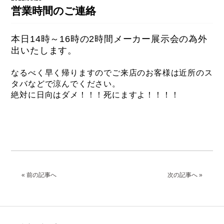
DAHON（ダホーン）
営業時間のご連絡
knog（ノグ）
FLAMEbike限定車
option & parts
本日14時～16時の2時間メーカー展示会の為外
FUJI（フジ）
カスタム ペイント
出いたします。
GIOS（ジオス）
マルイのかわいいキャップ
なるべく早く帰りますのでご来店のお客様は近所のス
KUWAHARA（クワハラ）
タバなどで涼んでください。
絶対に日向はダメ！！！死にますよ！！！！
MASI（マージ）
PASHLEY（パシュレー）
RITEWAY（ライトウェイ）
tern（ターン）
tern Crest
« 前の記事へ
次の記事へ »
tern SURGE
tern SURGE PRO
tern SURGE UNO