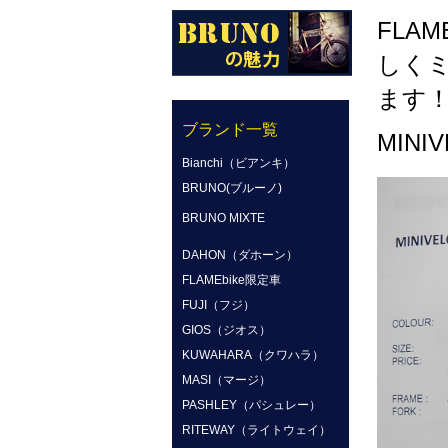
FLA
しく
ます
ブランド一覧
MINIV
Bianchi（ビアンキ）
BRUNO(ブルーノ)
BRUNO MIXTE
DAHON（ダホーン）
FLAMEbike限定車
FUJI（フジ）
GIOS（ジオス）
KUWAHARA（クワハラ）
MASI（マージ）
PASHLEY（パシュレー）
RITEWAY（ライトウェイ）