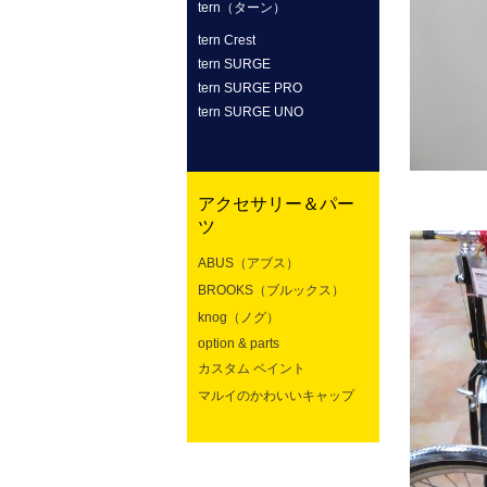
tern（ターン）
tern Crest
tern SURGE
tern SURGE PRO
tern SURGE UNO
アクセサリー＆パー
ツ
ABUS（アブス）
BROOKS（ブルックス）
knog（ノグ）
option & parts
カスタム ペイント
マルイのかわいいキャップ