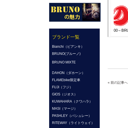
ブランド一覧
Bianchi（ビアンキ）
BRUNO(ブルーノ)
BRUNO MIXTE
DAHON（ダホーン）
FLAMEbike限定車
« 前の記事へ
FUJI（フジ）
GIOS（ジオス）
KUWAHARA（クワハラ）
MASI（マージ）
PASHLEY（パシュレー）
RITEWAY（ライトウェイ）