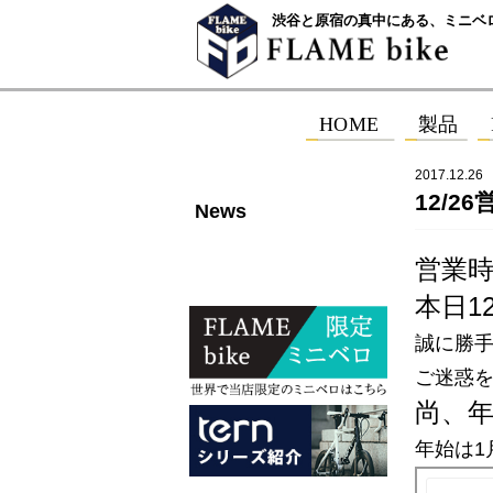
渋谷と原宿の真中にある、ミニベ
2017.12.26
12/
News
営業
本日1
誠に勝手
ご迷惑
尚、年
年始は1