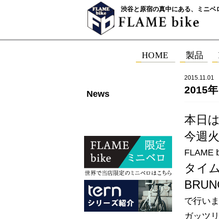
渋谷と原宿の真中にある、ミニベ
2015.11.01
2015
News
本日
今週火
FLAME 
タイ
BRUN
で行い
ガッツ