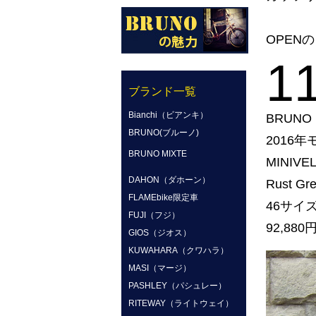
OPENの
1
ブランド一覧
Bianchi（ビアンキ）
BRUNO
BRUNO(ブルーノ)
2016年
BRUNO MIXTE
MINIVE
DAHON（ダホーン）
Rust Gr
FLAMEbike限定車
46サイ
FUJI（フジ）
92,88
GIOS（ジオス）
KUWAHARA（クワハラ）
MASI（マージ）
PASHLEY（パシュレー）
RITEWAY（ライトウェイ）