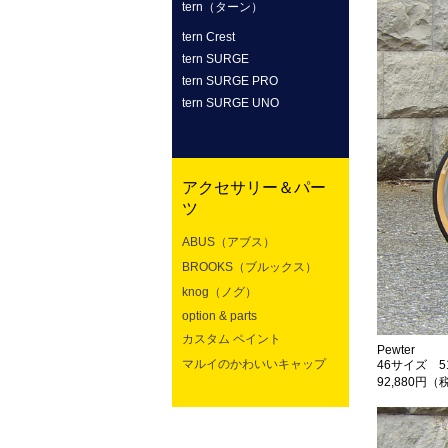
tern（ターン）
tern Crest
tern SURGE
tern SURGE PRO
tern SURGE UNO
アクセサリー＆パー
ツ
ABUS（アブス）
BROOKS（ブルックス）
knog（ノグ）
option & parts
カスタム ペイント
Pewter
マルイのかわいいキャップ
46サイズ 
92,880円