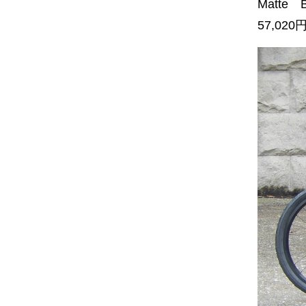
Matte B
57,02