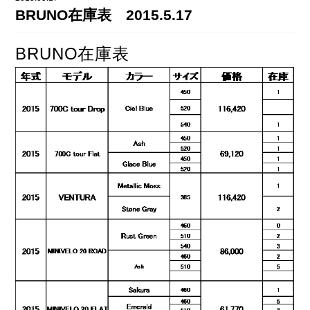
DAHON（ダホーン）
BRUNO在庫表 2015.5.17
knog（ノグ）
FLAMEbike限定車
option & parts
BRUNO在庫表
FUJI（フジ）
カスタム ペイント
GIOS（ジオス）
マルイのかわいいキャップ
KUWAHARA（クワハラ）
MASI（マージ）
PASHLEY（パシュレー）
RITEWAY（ライトウェイ）
tern（ターン）
tern Crest
tern SURGE
tern SURGE PRO
tern SURGE UNO