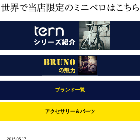
ブランド一覧
Bianchi（ビアンキ）
アクセサリー＆パーツ
BRUNO(ブルーノ)
ABUS（アブス）
BRUNO MIXTE
BROOKS（ブルックス）
2015.05.17