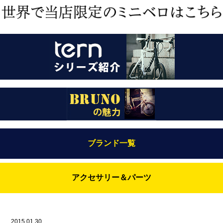
ブランド一覧
Bianchi（ビアンキ）
アクセサリー＆パーツ
BRUNO(ブルーノ)
ABUS（アブス）
BRUNO MIXTE
BROOKS（ブルックス）
2015.01.30