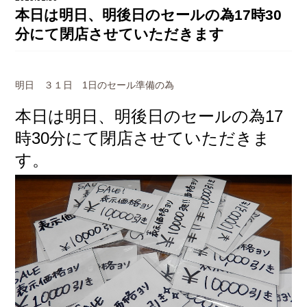
DAHON（ダホーン）
本日は明日、明後日のセールの為17時30
knog（ノグ）
FLAMEbike限定車
分にて閉店させていただきます
option & parts
FUJI（フジ）
カスタム ペイント
GIOS（ジオス）
明日 ３１日 1日のセール準備の為
マルイのかわいいキャップ
KUWAHARA（クワハラ）
本日は明日、明後日のセールの為17
MASI（マージ）
時30分にて閉店させていただきま
PASHLEY（パシュレー）
す。
RITEWAY（ライトウェイ）
tern（ターン）
tern Crest
tern SURGE
tern SURGE PRO
tern SURGE UNO