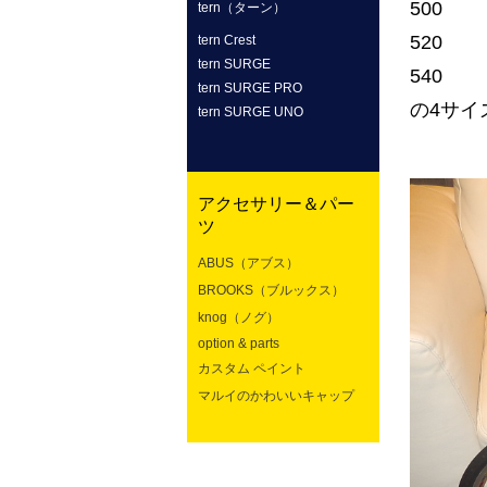
500
tern（ターン）
520
tern Crest
tern SURGE
540
tern SURGE PRO
の4サイ
tern SURGE UNO
アクセサリー＆パー
ツ
ABUS（アブス）
BROOKS（ブルックス）
knog（ノグ）
option & parts
カスタム ペイント
マルイのかわいいキャップ