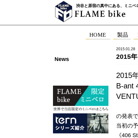
渋谷と原宿の真中にある、ミニベ
2015.01.28
2015
News
201
B-ant 
VENTU
の発表
当初の
《406 S