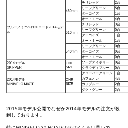
チリレッド
2台
リーフグリーン
5台
460mm
ターコイズ
1台
オートミール
4台
チリレッド
3台
ブルーノミニベロ20ロード2014モデ
リーフグリーン
0台
ル
510mm
ターコイズ
1台
オートミール
1台
リーフグリーン
0台
540mm
ターコイズ
0台
オートミール
0台
ソープアイボリー
0台
2014モデル
ONE
SIZE
SKIPPER
クラウディブルー
0台
クローバーグリーン
1台
カフェオレ
4台
2014モデル
ONE
SIZE
MINIVELO MIXTE
ガフブルー
2台
ダクトグレー
2台
2015年モデル公開でなぜか2014年モデルの注文が殺
到しております。
特にMINIVELO 20 ROADはヤバイくらい早いで