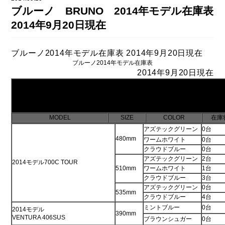
DAHON（ダホーン）
ブルーノ BRUNO 2014年モデル在庫表
knog（ノグ）
FLAMEbike限定車
2014年9月20日現在
option & parts
FUJI（フジ）
カスタム ペイント
ブルーノ2014年モデル在庫表 2014年9月20日現在
GIOS（ジオス）
ブルーノ2014年モデル在庫表
マルイのかわいいキャップ
2014年9月20日現在
KUWAHARA（クワハラ）
ブルーノ
(2014
MASI（マージ）
PASHLEY（パシュレー）
MODEL
SIZE
COLOR
在庫
アズテックグリーン
0台
RITEWAY（ライトウェイ）
480mm
ワームホワイト
0台
クラウドブルー
0台
tern（ターン）
アズテックグリーン
2台
2014モデル700C TOUR
510mm
ワームホワイト
1台
tern Crest
クラウドブルー
3台
tern SURGE
アズテックグリーン
0台
535mm
クラウドブルー
4台
tern SURGE PRO
ミントブルー
0台
2014モデル
390mm
VENTURA 406SUS
ブラウンシュガー
0台
tern SURGE UNO