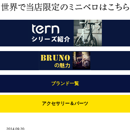
ブランド一覧
Bianchi（ビアンキ）
アクセサリー＆パーツ
BRUNO(ブルーノ)
ABUS（アブス）
BRUNO MIXTE
BROOKS（ブルックス）
2014.09.20