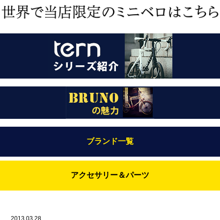
ブランド一覧
Bianchi（ビアンキ）
アクセサリー＆パーツ
BRUNO(ブルーノ)
ABUS（アブス）
BRUNO MIXTE
BROOKS（ブルックス）
2013.03.28