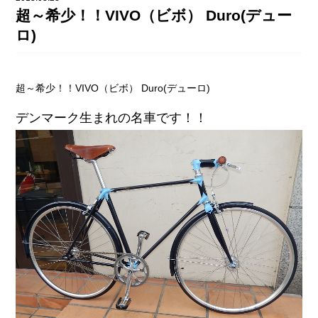
DAHON（ダホーン）
超～希少！！VIVO（ビボ） Duro(デュー
knog（ノグ）
FLAMEbike限定車
ロ)
option & parts
FUJI（フジ）
カスタム ペイント
GIOS（ジオス）
超～希少！！VIVO（ビボ） Duro(デューロ)
マルイのかわいいキャップ
KUWAHARA（クワハラ）
デンマーク生まれの名車です！！
MASI（マージ）
PASHLEY（パシュレー）
RITEWAY（ライトウェイ）
tern（ターン）
tern Crest
tern SURGE
tern SURGE PRO
tern SURGE UNO