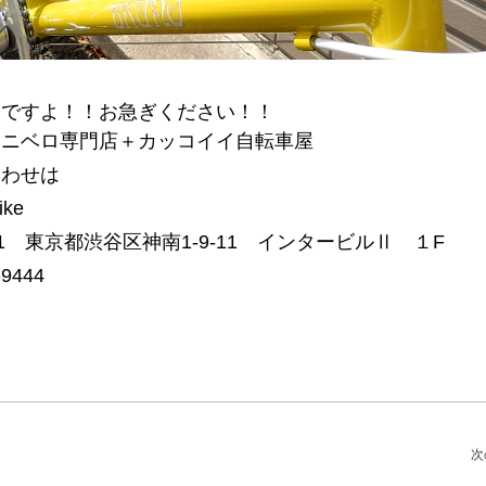
定ですよ！！お急ぎください！！
ミニベロ専門店＋カッコイイ自転車屋
合わせは
ike
041 東京都渋谷区神南1-9-11 インタービルⅡ １F
-9444
次