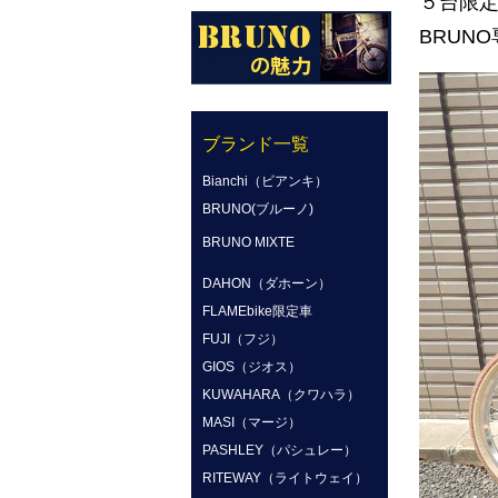
５台限
BRUN
ブランド一覧
Bianchi（ビアンキ）
BRUNO(ブルーノ)
BRUNO MIXTE
DAHON（ダホーン）
FLAMEbike限定車
FUJI（フジ）
GIOS（ジオス）
KUWAHARA（クワハラ）
MASI（マージ）
PASHLEY（パシュレー）
RITEWAY（ライトウェイ）