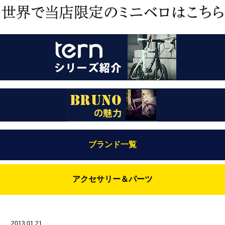
ブランド一覧
Bianchi（ビアンキ）
アクセサリー＆パーツ
BRUNO(ブルーノ)
ABUS（アブス）
BRUNO MIXTE
BROOKS（ブルックス）
2013.01.21