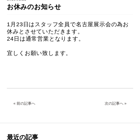
DAHON（ダホーン）
お休みのお知らせ
knog（ノグ）
FLAMEbike限定車
option & parts
1月23日はスタッフ全員で名古屋展示会の為お
FUJI（フジ）
カスタム ペイント
休みとさせていただきます。
GIOS（ジオス）
24日は通常営業となります。
マルイのかわいいキャップ
KUWAHARA（クワハラ）
宜しくお願い致します。
MASI（マージ）
PASHLEY（パシュレー）
RITEWAY（ライトウェイ）
tern（ターン）
« 前の記事へ
次の記事へ »
tern Crest
tern SURGE
tern SURGE PRO
最近の記事
tern SURGE UNO