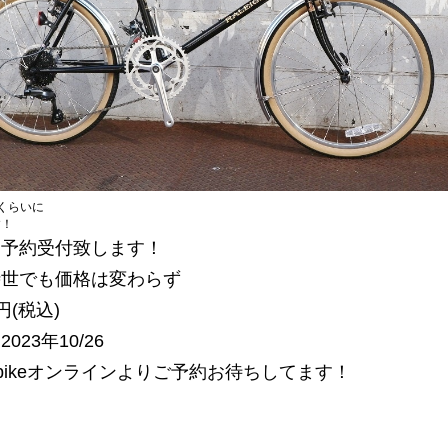
くらいに
す！
り予約受付致します！
時世でも価格は変わらず
0円(税込)
023年10/26
E bikeオンラインよりご予約お待ちしてます！