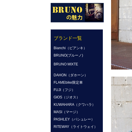
ブランド一覧
Bianchi（ビアンキ）
BRUNO(ブルーノ)
BRUNO MIXTE
DAHON（ダホーン）
FLAMEbike限定車
FUJI（フジ）
GIOS（ジオス）
KUWAHARA（クワハラ）
MASI（マージ）
PASHLEY（パシュレー）
RITEWAY（ライトウェイ）