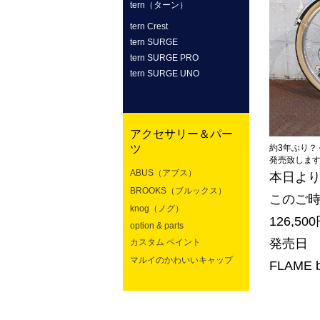
tern（ターン）
tern Crest
tern SURGE
tern SURGE PRO
tern SURGE UNO
アクセサリー＆パー
ツ
約3年ぶり？
発売致しま
ABUS（アブス）
本日よ
BROOKS（ブルックス）
このご
knog（ノグ）
126,50
option & parts
発売日 2
カスタム ペイント
マルイのかわいいキャップ
FLAM