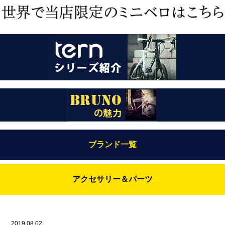
ブランド一覧
Bianchi（ビアンキ）
アクセサリー＆パーツ
BRUNO(ブルーノ)
ABUS（アブス）
BRUNO MIXTE
BROOKS（ブルックス）
2019.08.02