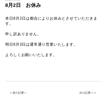
DAHON（ダホーン）
8月2日 お休み
knog（ノグ）
FLAMEbike限定車
option & parts
本日8月2日は都合によりお休みとさせていただきま
FUJI（フジ）
カスタム ペイント
す。
GIOS（ジオス）
マルイのかわいいキャップ
申し訳ありません。
KUWAHARA（クワハラ）
明日8月3日は通常通り営業いたします。
MASI（マージ）
PASHLEY（パシュレー）
よろしくお願いいたします。
RITEWAY（ライトウェイ）
tern（ターン）
tern Crest
tern SURGE
« 前の記事へ
次の記事へ »
tern SURGE PRO
tern SURGE UNO