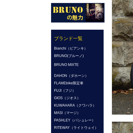
ブランド一覧
Bianchi（ビアンキ）
BRUNO(ブルーノ)
BRUNO MIXTE
DAHON（ダホーン）
FLAMEbike限定車
FUJI（フジ）
GIOS（ジオス）
KUWAHARA（クワハラ）
MASI（マージ）
PASHLEY（パシュレー）
RITEWAY（ライトウェイ）