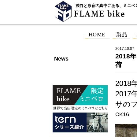
渋谷と原宿の真中にある、ミニベ
2017.10.07
2018
News
荷
2018
201
サの
CK16