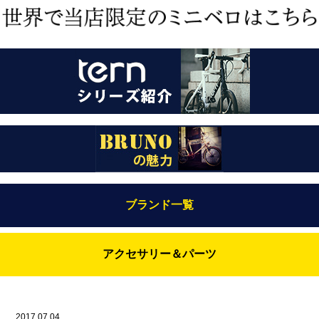
ブランド一覧
Bianchi（ビアンキ）
アクセサリー＆パーツ
BRUNO(ブルーノ)
ABUS（アブス）
BRUNO MIXTE
BROOKS（ブルックス）
2017.07.04