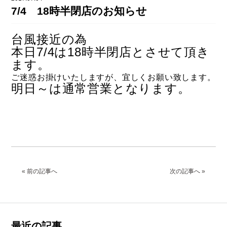
DAHON（ダホーン）
7/4 18時半閉店のお知らせ
knog（ノグ）
FLAMEbike限定車
option & parts
台風接近の為
FUJI（フジ）
カスタム ペイント
本日7/4は18時半
閉店とさせて頂き
GIOS（ジオス）
ます。
マルイのかわいいキャップ
ご迷惑お掛けいたしますが、宜しくお願い致します。
KUWAHARA（クワハラ）
明日～は通常営業となります。
MASI（マージ）
PASHLEY（パシュレー）
RITEWAY（ライトウェイ）
tern（ターン）
« 前の記事へ
次の記事へ »
tern Crest
tern SURGE
tern SURGE PRO
tern SURGE UNO
最近の記事