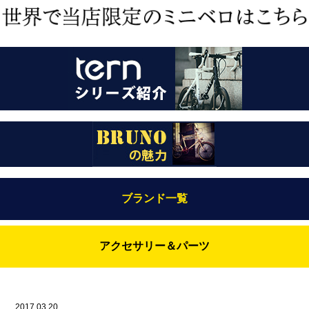
ブランド一覧
Bianchi（ビアンキ）
アクセサリー＆パーツ
BRUNO(ブルーノ)
ABUS（アブス）
BRUNO MIXTE
BROOKS（ブルックス）
2017.03.20