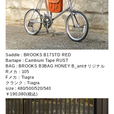
Saddle : BROOKS B17STD RED
Bartape : Cambium Tape RUST
BAG : BROOKS B3BAG HONEY B_antオリジナル
Rメカ：105
Fメカ：Tiagra
クランク：Tiagra
size : 480/500/520/540
￥190,080(税込)