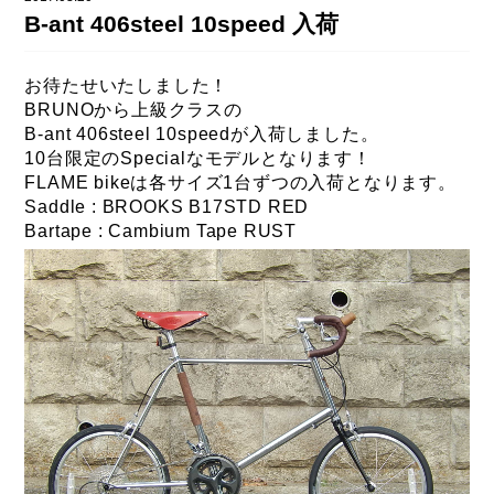
DAHON（ダホーン）
B-ant 406steel 10speed 入荷
knog（ノグ）
FLAMEbike限定車
option & parts
お待たせいたしました！
FUJI（フジ）
カスタム ペイント
BRUNOから上級クラスの
GIOS（ジオス）
B-ant 406steel 10speedが入荷しました。
マルイのかわいいキャップ
10台限定のSpecialなモデルとなります！
KUWAHARA（クワハラ）
FLAME bikeは各サイズ1台ずつの入荷となります。
Saddle : BROOKS B17STD RED
MASI（マージ）
Bartape : Cambium Tape RUST
PASHLEY（パシュレー）
RITEWAY（ライトウェイ）
tern（ターン）
tern Crest
tern SURGE
tern SURGE PRO
tern SURGE UNO