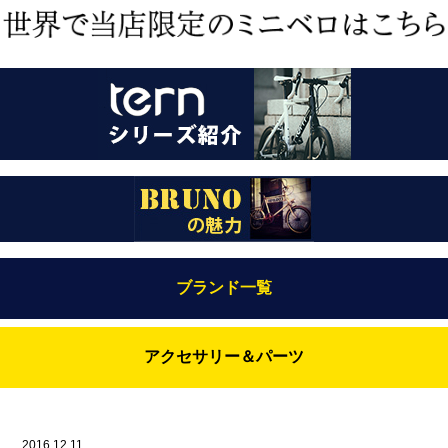
ブランド一覧
Bianchi（ビアンキ）
アクセサリー＆パーツ
BRUNO(ブルーノ)
ABUS（アブス）
BRUNO MIXTE
BROOKS（ブルックス）
2016.12.11