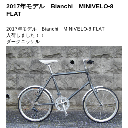
DAHON（ダホーン）
2017年モデル Bianchi MINIVELO-8
knog（ノグ）
FLAMEbike限定車
FLAT
option & parts
FUJI（フジ）
カスタム ペイント
2017年モデル Bianchi MINIVELO-8 FLAT
GIOS（ジオス）
入荷しました！！
マルイのかわいいキャップ
ダークニッケル
KUWAHARA（クワハラ）
MASI（マージ）
PASHLEY（パシュレー）
RITEWAY（ライトウェイ）
tern（ターン）
tern Crest
tern SURGE
tern SURGE PRO
tern SURGE UNO