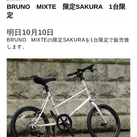
DAHON（ダホーン）
BRUNO MIXTE 限定SAKURA 1台限
knog（ノグ）
FLAMEbike限定車
定
option & parts
FUJI（フジ）
カスタム ペイント
明日10月10日
GIOS（ジオス）
マルイのかわいいキャップ
BRUNO MIXTEの限定SAKURAを1台限定で販売致
します。
KUWAHARA（クワハラ）
MASI（マージ）
PASHLEY（パシュレー）
RITEWAY（ライトウェイ）
tern（ターン）
tern Crest
tern SURGE
tern SURGE PRO
tern SURGE UNO