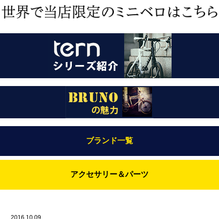
ブランド一覧
Bianchi（ビアンキ）
アクセサリー＆パーツ
BRUNO(ブルーノ)
ABUS（アブス）
BRUNO MIXTE
BROOKS（ブルックス）
2016.10.09