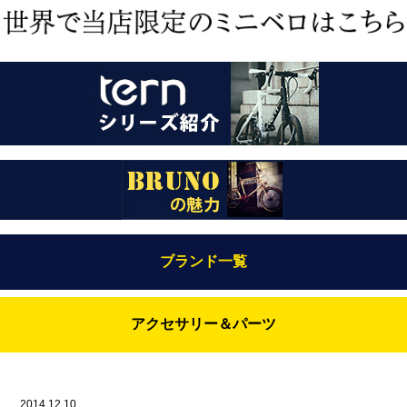
ブランド一覧
Bianchi（ビアンキ）
アクセサリー＆パーツ
BRUNO(ブルーノ)
ABUS（アブス）
BRUNO MIXTE
BROOKS（ブルックス）
2014.12.10