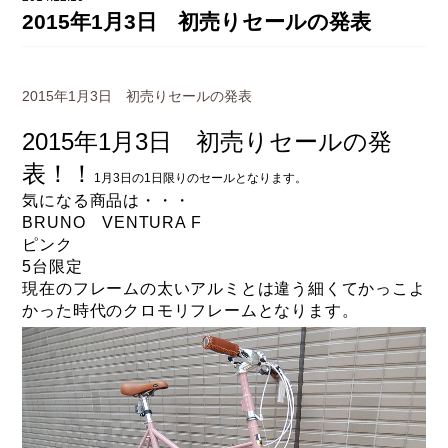
DAHON（ダホーン）
2015年1月3日 初売りセールの発表
knog（ノグ）
FLAMEbike限定車
option & parts
FUJI（フジ）
カスタム ペイント
2015年1月3日 初売りセールの発表
GIOS（ジオス）
マルイのかわいいキャップ
2015年1月3日 初売りセールの発
KUWAHARA（クワハラ）
表！！
1月3日の1日限りのセールとなります。
MASI（マージ）
気になる商品は・・・
BRUNO VENTURA F
PASHLEY（パシュレー）
ピンク
RITEWAY（ライトウェイ）
5台限定
現在のフレームの太いアルミとは違う細くてかっこよ
tern（ターン）
かった時代のクロモリフレームとなります。
tern Crest
tern SURGE
tern SURGE PRO
tern SURGE UNO