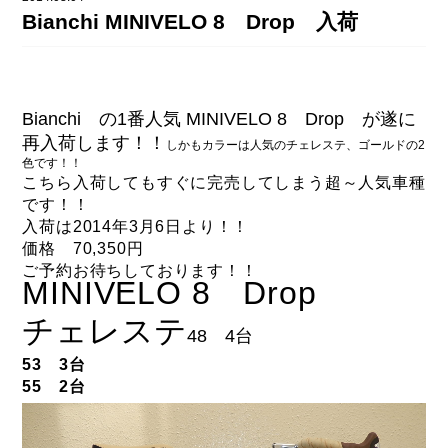
DAHON（ダホーン）
Bianchi MINIVELO 8 Drop 入荷
knog（ノグ）
FLAMEbike限定車
option & parts
FUJI（フジ）
カスタム ペイント
GIOS（ジオス）
Bianchi の1番人気 MINIVELO 8 Drop が遂に
マルイのかわいいキャップ
再入荷します！！
しかもカラーは人気のチェレステ、ゴールドの2
KUWAHARA（クワハラ）
色です！！
こちら入荷してもすぐに完売してしまう超～人気車種
MASI（マージ）
です！！
入荷は2014年3月6日より！！
PASHLEY（パシュレー）
価格 70,350円
RITEWAY（ライトウェイ）
ご予約お待ちしております！！
MINIVELO 8 Drop
tern（ターン）
チェレステ
48 4台
tern Crest
53 3台
tern SURGE
55 2台
tern SURGE PRO
tern SURGE UNO