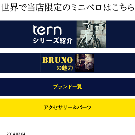
ブランド一覧
Bianchi（ビアンキ）
アクセサリー＆パーツ
BRUNO(ブルーノ)
ABUS（アブス）
BRUNO MIXTE
BROOKS（ブルックス）
2014.03.04