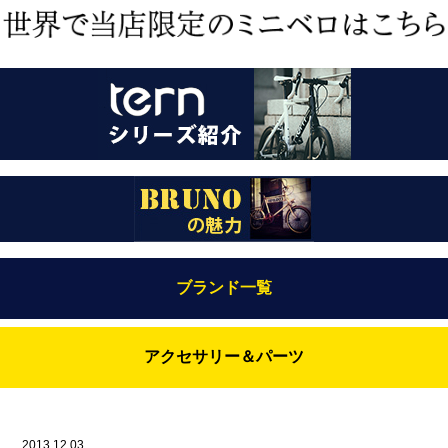
ブランド一覧
Bianchi（ビアンキ）
アクセサリー＆パーツ
BRUNO(ブルーノ)
ABUS（アブス）
BRUNO MIXTE
BROOKS（ブルックス）
2013.12.03