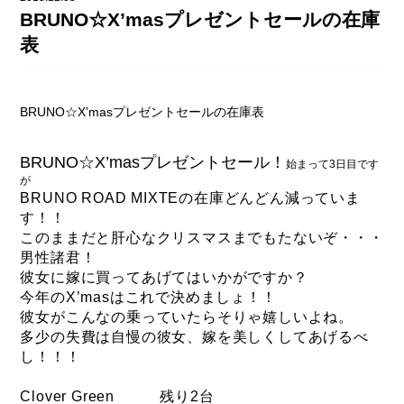
DAHON（ダホーン）
BRUNO☆X’masプレゼントセールの在庫
knog（ノグ）
FLAMEbike限定車
表
option & parts
FUJI（フジ）
カスタム ペイント
GIOS（ジオス）
BRUNO☆X’masプレゼントセールの在庫表
マルイのかわいいキャップ
KUWAHARA（クワハラ）
BRUNO☆X’masプレゼントセール！
始まって3日目です
MASI（マージ）
が
BRUNO ROAD MIXTEの在庫どんどん減っていま
PASHLEY（パシュレー）
す！！
このままだと肝心なクリスマスまでもたないぞ・・・
RITEWAY（ライトウェイ）
男性諸君！
tern（ターン）
彼女に嫁に買ってあげてはいかがですか？
今年のX’masはこれで決めましょ！！
tern Crest
彼女がこんなの乗っていたらそりゃ嬉しいよね。
多少の失費は自慢の彼女、嫁を美しくしてあげるべ
tern SURGE
し！！！
tern SURGE PRO
Clover Green 残り2台
tern SURGE UNO