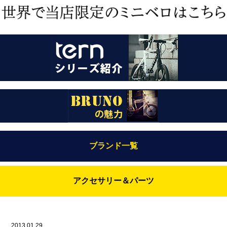
ブランド一覧
Bianchi（ビアンキ）
アクセサリー＆パーツ
BRUNO(ブルーノ)
ABUS（アブス）
BRUNO MIXTE
BROOKS（ブルックス）
2013.01.29