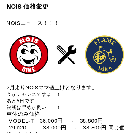
DAHON（ダホーン）
NOiS 価格変更
knog（ノグ）
FLAMEbike限定車
option & parts
NOiSニュース！！！
FUJI（フジ）
カスタム ペイント
GIOS（ジオス）
マルイのかわいいキャップ
KUWAHARA（クワハラ）
MASI（マージ）
PASHLEY（パシュレー）
RITEWAY（ライトウェイ）
2月よりNOiSママ値上げとなります。
tern（ターン）
今がチャンスですよ！！
あと5日です！！
tern Crest
決断は早めが良い！！！
tern SURGE
車体のみ価格
MODEL-T 36.000円 → 38.800円
tern SURGE PRO
retlo20 38.000円 → 38.800円 同じ価
tern SURGE UNO