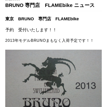
DAHON（ダホーン）
BRUNO 専門店 FLAMEbike ニュース
knog（ノグ）
FLAMEbike限定車
option & parts
東京 BRUNO 専門店 FLAMEbike
FUJI（フジ）
カスタム ペイント
GIOS（ジオス）
予約 受付いたします！！
マルイのかわいいキャップ
KUWAHARA（クワハラ）
2013年モデルBRUNOまもなく入荷予定です！！
MASI（マージ）
PASHLEY（パシュレー）
RITEWAY（ライトウェイ）
tern（ターン）
tern Crest
tern SURGE
tern SURGE PRO
tern SURGE UNO