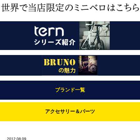
ブランド一覧
Bianchi（ビアンキ）
アクセサリー＆パーツ
BRUNO(ブルーノ)
ABUS（アブス）
BRUNO MIXTE
BROOKS（ブルックス）
2012.08.09