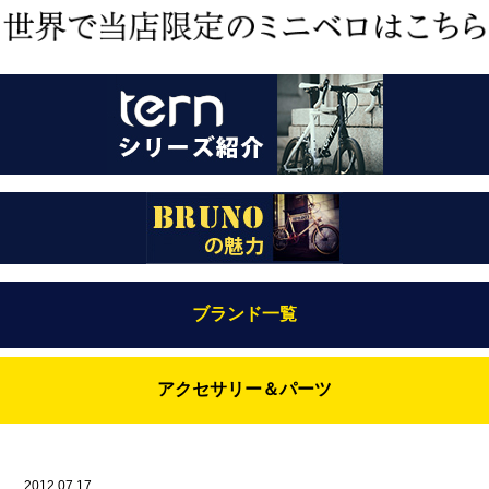
ブランド一覧
Bianchi（ビアンキ）
アクセサリー＆パーツ
BRUNO(ブルーノ)
ABUS（アブス）
BRUNO MIXTE
BROOKS（ブルックス）
2012.07.17