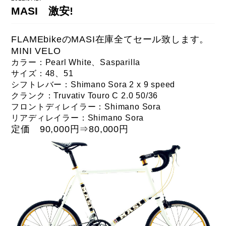
DAHON（ダホーン）
MASI 激安!
knog（ノグ）
FLAMEbike限定車
option & parts
FLAMEbikeのMASI在庫全てセール致します。
FUJI（フジ）
カスタム ペイント
MINI VELO
GIOS（ジオス）
カラー：Pearl White、Sasparilla
マルイのかわいいキャップ
サイズ：48、51
KUWAHARA（クワハラ）
シフトレバー：Shimano Sora 2 x 9 speed
クランク：Truvativ Touro C 2.0 50/36
MASI（マージ）
フロントディレイラー：Shimano Sora
PASHLEY（パシュレー）
リアディレイラー：Shimano Sora
定価 90,000円⇒
80,000円
RITEWAY（ライトウェイ）
tern（ターン）
tern Crest
tern SURGE
tern SURGE PRO
tern SURGE UNO