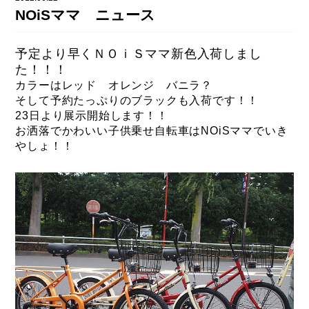
DAHON（ダホーン）
NOiSママ ニュース
knog（ノグ）
FLAMEbike限定車
option & parts
予定より早くＮＯｉＳママ新色入荷しまし
FUJI（フジ）
カスタム ペイント
た！！！
GIOS（ジオス）
カラーはレッド オレンジ バニラ？
マルイのかわいいキャップ
そして予約たっぷりのブラックも入荷です！！
KUWAHARA（クワハラ）
23日より展示開始します！！
お洒落でかわいい子供乗せ自転車はNOiSママでいき
MASI（マージ）
やしょ！！
PASHLEY（パシュレー）
RITEWAY（ライトウェイ）
tern（ターン）
tern Crest
tern SURGE
tern SURGE PRO
tern SURGE UNO