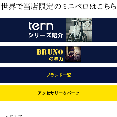
ブランド一覧
Bianchi（ビアンキ）
アクセサリー＆パーツ
BRUNO(ブルーノ)
ABUS（アブス）
BRUNO MIXTE
BROOKS（ブルックス）
2012.06.22