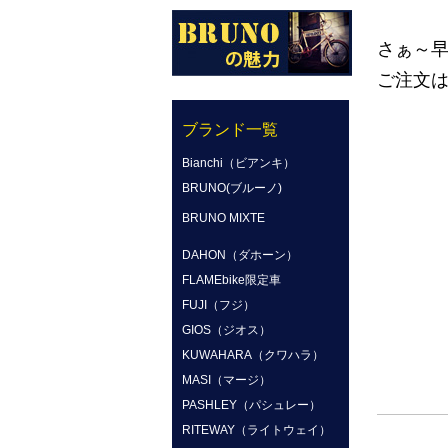
さぁ～
ご注文は
ブランド一覧
Bianchi（ビアンキ）
BRUNO(ブルーノ)
BRUNO MIXTE
DAHON（ダホーン）
FLAMEbike限定車
FUJI（フジ）
GIOS（ジオス）
KUWAHARA（クワハラ）
MASI（マージ）
PASHLEY（パシュレー）
RITEWAY（ライトウェイ）