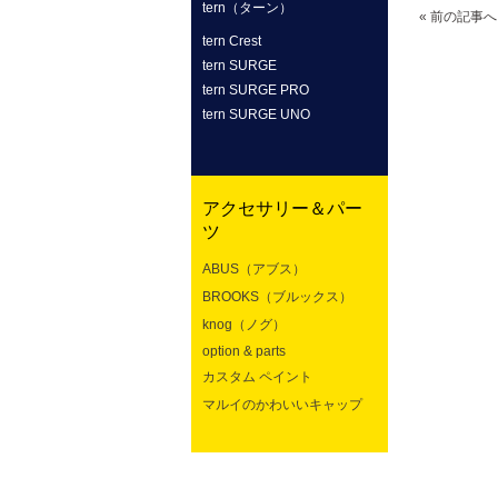
tern（ターン）
« 前の記事へ
tern Crest
tern SURGE
tern SURGE PRO
tern SURGE UNO
アクセサリー＆パー
ツ
ABUS（アブス）
BROOKS（ブルックス）
knog（ノグ）
option & parts
カスタム ペイント
マルイのかわいいキャップ