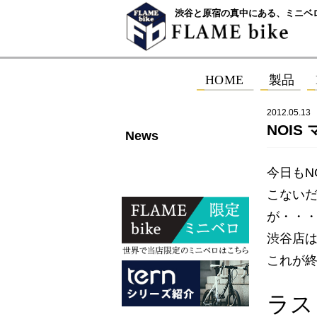
渋谷と原宿の真中にある、ミニベ
2012.05.13
NOI
News
今日もN
こない
が・・
渋谷店は
これが終
ラス