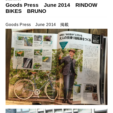
DAHON（ダホーン）
Goods Press June 2014 RINDOW
knog（ノグ）
BIKES BRUNO
FLAMEbike限定車
option & parts
FUJI（フジ）
カスタム ペイント
Goods Press June 2014 掲載
GIOS（ジオス）
マルイのかわいいキャップ
KUWAHARA（クワハラ）
MASI（マージ）
PASHLEY（パシュレー）
RITEWAY（ライトウェイ）
tern（ターン）
tern Crest
tern SURGE
tern SURGE PRO
tern SURGE UNO