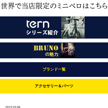
ブランド一覧
Bianchi（ビアンキ）
アクセサリー＆パーツ
BRUNO(ブルーノ)
ABUS（アブス）
BRUNO MIXTE
BROOKS（ブルックス）
2015.03.09