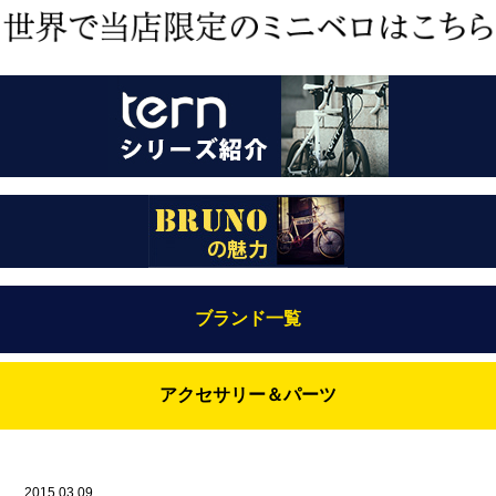
ブランド一覧
Bianchi（ビアンキ）
アクセサリー＆パーツ
BRUNO(ブルーノ)
ABUS（アブス）
BRUNO MIXTE
BROOKS（ブルックス）
2015.03.09