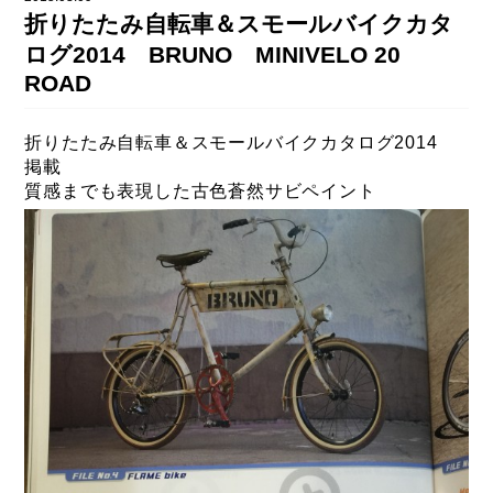
DAHON（ダホーン）
折りたたみ自転車＆スモールバイクカタ
knog（ノグ）
FLAMEbike限定車
ログ2014 BRUNO MINIVELO 20
option & parts
ROAD
FUJI（フジ）
カスタム ペイント
GIOS（ジオス）
マルイのかわいいキャップ
折りたたみ自転車＆スモールバイクカタログ2014
掲載
KUWAHARA（クワハラ）
質感までも表現した古色蒼然サビペイント
MASI（マージ）
PASHLEY（パシュレー）
RITEWAY（ライトウェイ）
tern（ターン）
tern Crest
tern SURGE
tern SURGE PRO
tern SURGE UNO